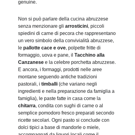
genuine.
Non si può parlare della cucina abruzzese 
senza menzionare gli 
arrosticini
, piccoli 
spiedini di carne di pecora che rappresentano 
un vero simbolo della convivialità abruzzese, 
le 
pallotte cace e ove
, polpette fritte di 
formaggio, uova e pane, il 
Tacchino alla 
Canzanese
 e la celebre porchetta abruzzese. 
E ancora, i formaggi, prodotti nelle aree 
montane seguendo antiche tradizioni 
pastorali, i 
timballi
 (che variano negli 
ingredienti e nella preparazione da famiglia a 
famiglia), le paste fatte in casa come la 
chitarra
, condita con sughi di carne o al 
semplice pomodoro fresco preparati secondo 
ricette secolari. Ogni pasto si conclude con 
dolci tipici a base di mandorle o miele, 
accompagnati da liquori locali come il 