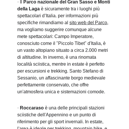
· Il 
Parco nazionale del Gran Sasso e Monti 
della Laga
 è sicuramente tra i luoghi più 
spettacolari d’Italia. per informazioni più 
specifiche rimandiamo al 
sito web del Parco
, 
ma vogliamo suggerire comunque alcune 
mete spettacolari: Campo Imperatore, 
conosciuto come il "Piccolo Tibet" d'Italia, è 
un vasto altopiano situato a circa 2.000 metri 
di altitudine. In inverno, è una rinomata 
località sciistica, mentre in estate è perfetto 
per escursioni e trekking. Santo Stefano di 
Sessanio, un affascinante borgo medievale 
perfettamente conservato, che offre 
un'atmosfera unica e sistemazioni comode.
· 
Roccaraso
 è una delle principali stazioni 
sciistiche dell'Appennino e un punto di 
riferimento per gli sport invernali. In estate, 
l'area è ideale per trekking, mountain bike, e 