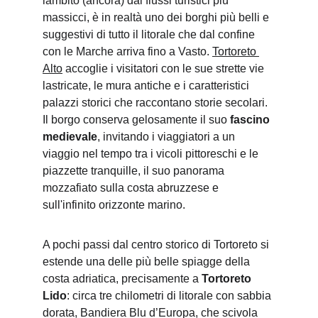
lambito (ancora) dai flussi turistici più 
massicci, è in realtà uno dei borghi più belli e 
suggestivi di tutto il litorale che dal confine 
con le Marche arriva fino a Vasto. 
Tortoreto 
Alto
 accoglie i visitatori con le sue strette vie 
lastricate, le mura antiche e i caratteristici 
palazzi storici che raccontano storie secolari. 
Il borgo conserva gelosamente il suo 
fascino 
medievale
, invitando i viaggiatori a un 
viaggio nel tempo tra i vicoli pittoreschi e le 
piazzette tranquille, il suo panorama 
mozzafiato sulla costa abruzzese e 
sull'infinito orizzonte marino.
A pochi passi dal centro storico di Tortoreto si 
estende una delle più belle spiagge della 
costa adriatica, precisamente a 
Tortoreto 
Lido
: circa tre chilometri di litorale con sabbia 
dorata, Bandiera Blu d’Europa, che scivola 