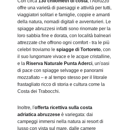
Con circa 
130 chilometri di costa
, l'Abruzzo 
offre una varietà di paesaggi e attività per tutti, 
viaggiatori solitari e famiglie, coppie e amanti 
della natura, nomadi digitali e avventurieri. Le 
spiagge abruzzesi infatti sono rinomate per la 
loro sabbia fine e dorata, con località balneari 
attrezzate che offrono ogni comfort - tra le più 
celebri troviamo le 
spiagge di Tortoreto
, con 
il suo lungomare vivace e le acque cristalline, 
e la 
Riserva Naturale Punta Aderci
, un'oasi 
di pace con spiagge selvagge e panorami 
mozzafiato – e al tempo stesso per il litorale 
frastagliato ricco di storia e cultura come la 
Costa dei Trabocchi.
Inoltre, l'
offerta ricettiva sulla costa 
adriatica abruzzese 
è variegata: dai 
campeggi immersi nella natura ai resort di 
lusso con vista sul mare, dalle camere 