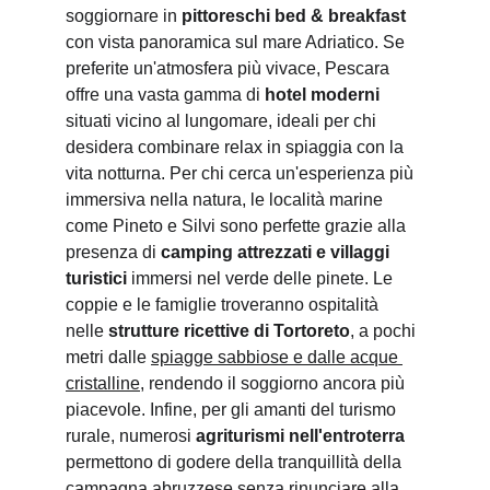
soggiornare in 
pittoreschi bed & breakfast
con vista panoramica sul mare Adriatico. Se 
preferite un'atmosfera più vivace, Pescara 
offre una vasta gamma di 
hotel moderni
situati vicino al lungomare, ideali per chi 
desidera combinare relax in spiaggia con la 
vita notturna. Per chi cerca un'esperienza più 
immersiva nella natura, le località marine 
come Pineto e Silvi sono perfette grazie alla 
presenza di 
camping attrezzati e villaggi 
turistici
 immersi nel verde delle pinete. Le 
coppie e le famiglie troveranno ospitalità 
nelle 
strutture ricettive di Tortoreto
, a pochi 
metri dalle 
spiagge sabbiose e dalle acque 
cristalline
, rendendo il soggiorno ancora più 
piacevole. Infine, per gli amanti del turismo 
rurale, numerosi 
agriturismi nell'entroterra
permettono di godere della tranquillità della 
campagna abruzzese senza rinunciare alla 